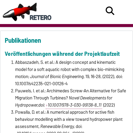
Publikationen
Veröffentlichungen während der Projektlaufzeit
Abbaszadeh, S. et al.: A design concept and kinematic
model for a soft aquatic robot with complex bio-mimicking
motion;
Journal of Bionic Engineering,
19, 16-28, (2022), doi:
10.1007/s42235-021-00126-4
Pauwels, I. et al.: Archimedes Screw-An Alternative for Safe
Migration Through Turbines?
Novel Developments for
Hydropower,doi:
10.1007/978-3-030-99138-8_11
(2022)
Powalla, D. et al.: A numerical approach for active fish
behaviour modelling with a view toward hydropower plant
assessment,
Renewable Energy,
doi: