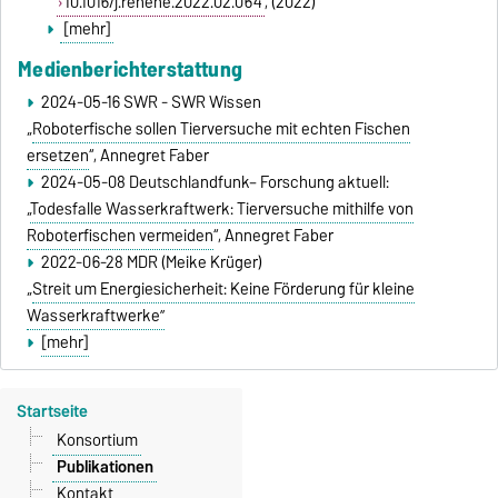
10.1016/j.renene.2022.02.064
, (2022)
[mehr]
Medienberichterstattung
2024-05-16 SWR - SWR Wissen
„
Roboterfische sollen Tierversuche mit echten Fischen
ersetzen
“, Annegret Faber
2024-05-08 Deutschlandfunk– Forschung aktuell:
„
Todesfalle Wasserkraftwerk: Tierversuche mithilfe von
Roboterfischen vermeiden
“, Annegret Faber
2022-06-28 MDR (Meike Krüger)
„
Streit um Energiesicherheit: Keine Förderung für kleine
Wasserkraftwerke”
[mehr]
Startseite
Konsortium
Publikationen
Kontakt