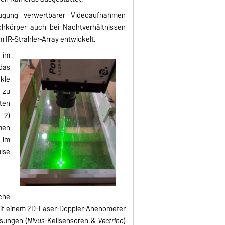
ugung verwertbarer Videoaufnahmen
chkörper auch bei Nachtverhältnissen
 IR-Strahler-Array entwickelt.
 im
das
nkle
 zu
ten
 2)
men
 im
ulse
che
it einem 2D-Laser-Doppler-Anenometer
sungen (
Nivus
-Keilsensoren &
Vectrino
)