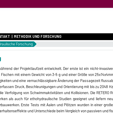
NTAKT
METHODIK UND FORSCHUNG
raulische Forschung
g
rend der Projektlaufzeit entwickelt. Der erste ist ein nicht-invasi
 Fischen mit einem Gewicht von 3-5 g und einer Größe von 25x14x4mm³
keiten und eine vernachlässigbare Änderung der Passagezeit flussab
erfassen Druck, Beschleunigungen und Orientierung mit bis zu 2048 Hz 
 die Verfolgung von Schwimmaktivitäten und Kollisionen. Die RETERO
ken als auch für ethohydraulische Studien geeignet und liefern ne
bauwerken. Erste Tests mit Aalen und Plötzen wurden in einer groß
Verhaltenseffekte und Unterschiede beim Vergleich von passiven und f