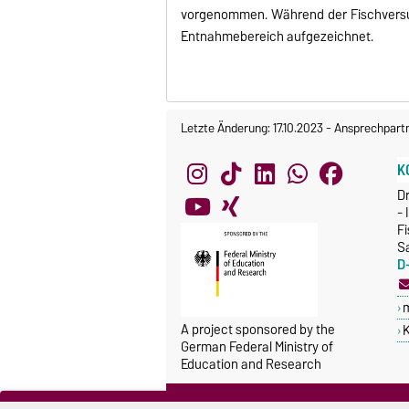
vorgenommen. Während der Fischversuch
Entnahmebereich aufgezeichnet.
Letzte Änderung: 17.10.2023
-
Ansprechpart
K
Dr
- 
Fi
S
D
A project sponsored by the
K
German Federal Ministry of
Education and Research