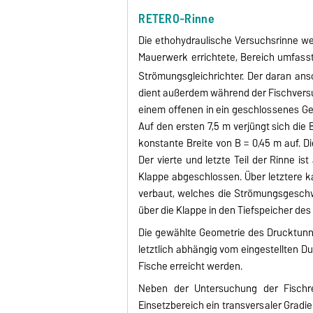
RETERO-Rinne
Die ethohydraulische Versuchsrinne we
Mauerwerk errichtete, Bereich umfasst
Strömungsgleichrichter. Der daran ans
dient außerdem während der Fischversuch
einem offenen in ein geschlossenes Ger
Auf den ersten 7,5 m verjüngt sich die
konstante Breite von B = 0,45 m auf. D
Der vierte und letzte Teil der Rinne i
Klappe abgeschlossen. Über letztere k
verbaut, welches die Strömungsgeschwi
über die Klappe in den Tiefspeicher d
Die gewählte Geometrie des Drucktunne
letztlich abhängig vom eingestellten D
Fische erreicht werden.
Neben der Untersuchung der Fischre
Einsetzbereich ein transversaler Gradi