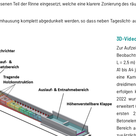
senen Teil der Rinne eingesetzt, welche eine klarere Zonierung des rä
mhausung komplett abgedunkelt werden, so dass neben Tageslicht- au
3D-Vide
Zur Aufze
Beobachtu
L = 2,5 m)
A1 bis A4
eine Kame
dreidime
erfolgen 
2022 wur
erweitert 
ersten 2
Betonelem
Bereich a
zusätzlic