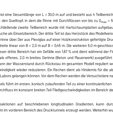
ist eine Gesamtlänge von L = 30,0 m auf und besteht aus 4 Teilbereic
 den Quelltopf, in dem die Rinne mit Durchflüssen von bis zu Q
= 5
max
chließende zweite Teilbereich wurde mit Hartschaumplatten aufgebaut
e als Einsetzbereich. Der dritte Teil ist das Herzstück des Modellver
inne über. Der aus Plexiglas auf einer Holzkonstruktion gefertigte Dru
 Breite linear von B = 2,0 m auf B = 0,45 m. Die weiteren 5,0 m gesch
ieser dritte Bereich hat ein Gefälle von 1,67 % und dient während der
st als offenes, 2,0 m breites Gerinne (Beton und Mauerwerk) ausgeführ
ann der Wasserstand durch Rückstau im gesamten Modell reguliert we
ndigkeit wieder reduzieren. Ein Rechen dient als Hindernis für die ab
es Labors gelangen können. Vor dem Rechen werden die Versuchstiere 
ls führt im ersten, konisch zulaufenden Teil zu einer kontinuierliche
urchfluss im konstant breiten Teil Fließgeschwindigkeiten im Bereich 
aktionen auf beschriebenen longitudinalen Gradienten, kann d
ent im vorderen Bereich des Drucktunnels erzeugt werden. Weiterhin w