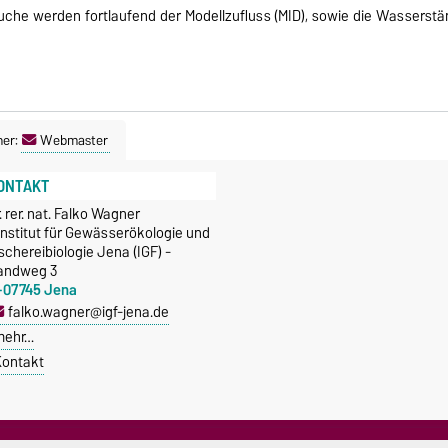
e werden fortlaufend der Modellzufluss (MID), sowie die Wasserstän
ner:
Webmaster
ONTAKT
. rer. nat. Falko Wagner
Institut für Gewässerökologie und
schereibiologie Jena (IGF) -
andweg 3
-07745 Jena
falko.wagner@igf-jena.de
mehr…
ontakt