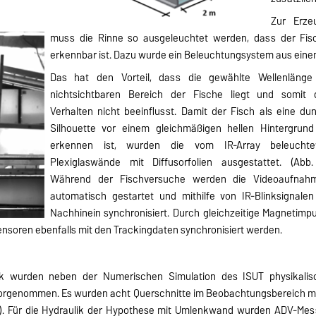
Zur Erze
muss die Rinne so ausgeleuchtet werden, dass der Fis
erkennbar ist. Dazu wurde ein Beleuchtungsystem aus einem
Das hat den Vorteil, dass die gewählte Wellenlänge
nichtsichtbaren Bereich der Fische liegt und somit 
Verhalten nicht beeinflusst. Damit der Fisch als eine du
Silhouette vor einem gleichmäßigen hellen Hintergrund
erkennen ist, wurden die vom IR-Array beleuchte
Plexiglaswände mit Diffusorfolien ausgestattet. (Abb.
Während der Fischversuche werden die Videoaufnah
automatisch gestartet und mithilfe von IR-Blinksignalen
Nachhinein synchronisiert. Durch gleichzeitige Magnetimp
nsoren ebenfalls mit den Trackingdaten synchronisiert werden.
ik wurden neben der Numerischen Simulation des ISUT physikalis
orgenommen. Es wurden acht Querschnitte im Beobachtungsbereich m
3). Für die Hydraulik der Hypothese mit Umlenkwand wurden ADV-Mes